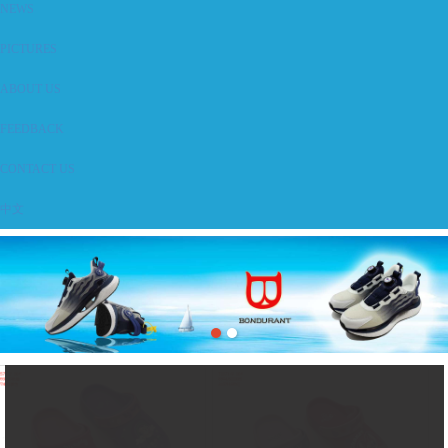
NEWS
PICTURES
ABOUT US
FEEDBACK
CONTACT US
中文