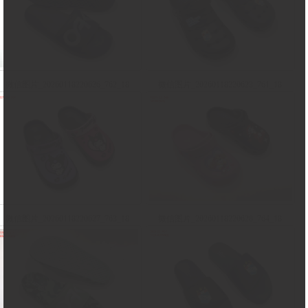
微信图片_20260118220626_762_18
微信图片_20260118220623_761_18
微信图片_20260118220627_763_18
微信图片_20260118220628_764_18