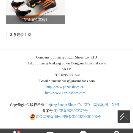
NBL-002 革料1
共 3 条记录 1 页
Company：Jinjiang Jinzun Shoes Co. LTD
Add：Jinjiang Neikeng Town Dongcun Industrial Zone
Mr.LV
Tel：18959751678
E-mail：jinzunshoes@jinzunshoes.com
http://www.jinzunshoes.cn
http://www.jinzunshoes.com
CopyRight © 版权所有:
Jinjiang Jinzun Shoes Co. LTD
网站地图
XML
备案号:
闽ICP备2023002372号
京公网安备
闽公网安备35058202001569号