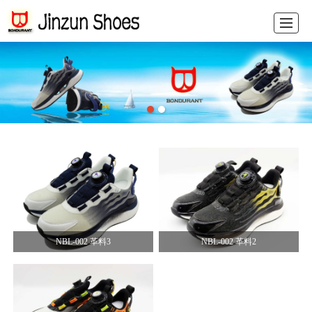
HOME
PRODUCTS
NEWS
PICTURES
ABOUT US
FEEDBACK
CONTACT US
中文
NBL-002 革料3
NBL-002 革料2