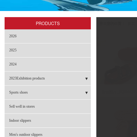
PRODUCTS
您当前的位置：
首页
2026
2025
2024
2023Exhibition products
- Sneakers
微信图片_20260802052
Sports shoes
- Garden shoes
- BBL-2301
Sell well in stores
- Flip-flops
- NBL-002 革料
Indoor slippers
- Sandals
- NBL-002B 网布
Men's outdoor slippers