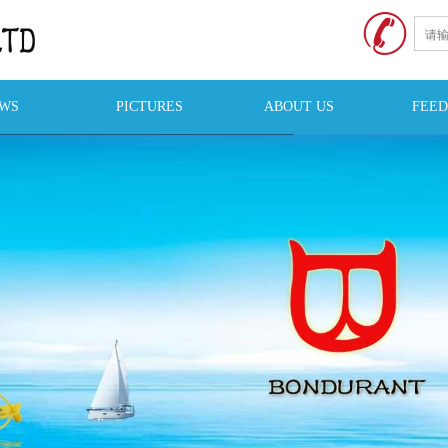
WS
PICTURES
ABOUT US
FEE