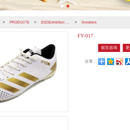
PRODUCTS
2023Exhibition products
Sneakers
>
>
>
FY-017
留言咨询
更
分享：