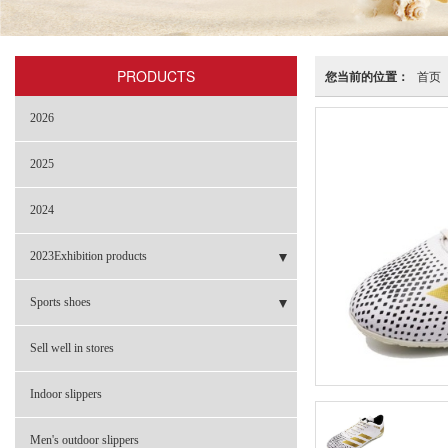
PRODUCTS
您当前的位置：
首页
2026
2025
2024
2023Exhibition products
- Sneakers
Sports shoes
- Garden shoes
- BBL-2301
Sell well in stores
- Flip-flops
- NBL-002 革料
Indoor slippers
- Sandals
- NBL-002B 网布
Men's outdoor slippers