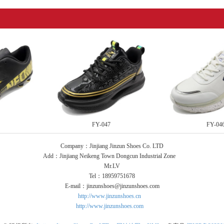
FY-047
FY-04
Company：Jinjiang Jinzun Shoes Co. LTD
Add：Jinjiang Neikeng Town Dongcun Industrial Zone
Mr.LV
Tel：18959751678
E-mail：jinzunshoes@jinzunshoes.com
http://www.jinzunshoes.cn
http://www.jinzunshoes.com