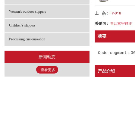
- FHS-2203 童鞋
Women's outdoor slippers
上一条：
FY-018
关键词：
晋江富宇鞋业
- FHS-2900 童鞋
Children's slippers
摘要
Processing customization
Code segment：3
新闻动态
查看更多
产品介绍